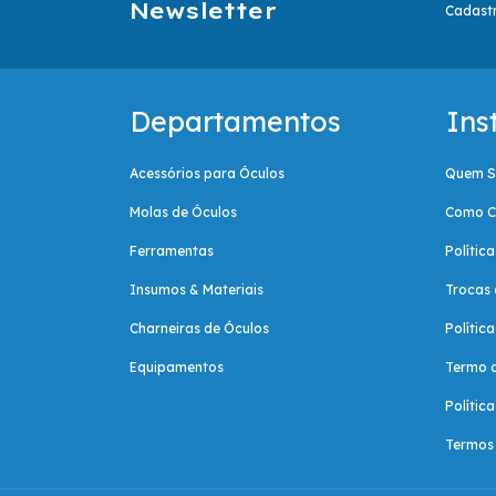
Newsletter
Cadastr
Departamentos
Ins
Acessórios para Óculos
Quem 
Molas de Óculos
Como C
Ferramentas
Polític
Insumos & Materiais
Trocas 
Charneiras de Óculos
Polític
Equipamentos
Termo 
Polític
Termos 