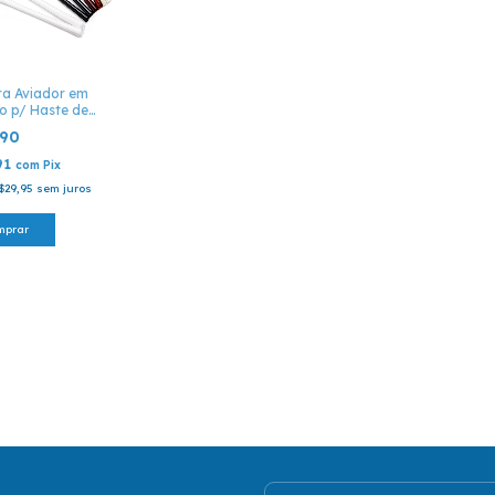
ra Aviador em
o p/ Haste de
- P 32, P 36, P
,90
48
91
com
Pix
$29,95
sem juros
mprar