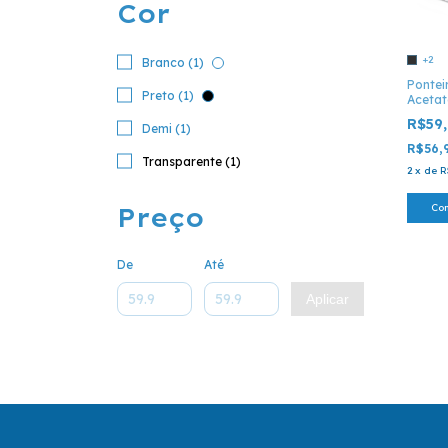
Cor
+2
Branco (1)
Pontei
Preto (1)
Acetat
Óculos 
R$59
Demi (1)
47 E P 
R$56,
Transparente (1)
2
x
de
R
Co
Preço
De
Até
Aplicar