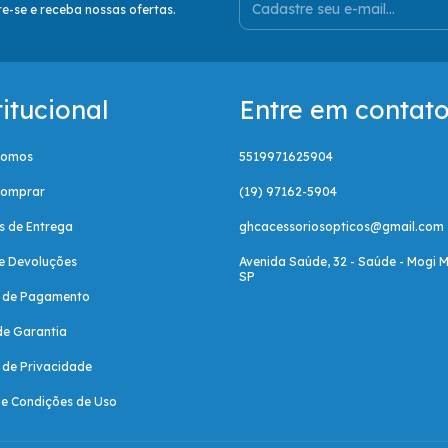
e-se e receba nossas ofertas.
titucional
Entre em contat
Somos
5519971625904
omprar
(19) 97162-5904
as de Entrega
ghcacessoriosopticos@gmail.com
e Devoluções
Avenida Saúde, 32 - Saúde - Mogi M
SP
a de Pagamento
de Garantia
a de Privacidade
e Condições de Uso