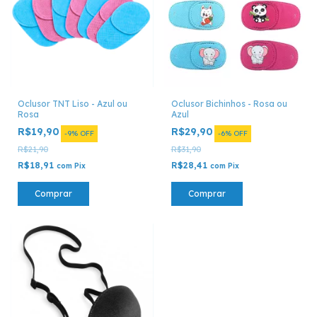
Oclusor TNT Liso - Azul ou
Oclusor Bichinhos - Rosa ou
Rosa
Azul
R$19,90
R$29,90
-
9
%
OFF
-
6
%
OFF
R$21,90
R$31,90
R$18,91
R$28,41
com
Pix
com
Pix
Comprar
Comprar