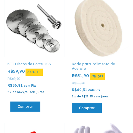
KIT Discos de Corte HSS
Roda para Polimento de
Acetato
R$59,90
-
14
%
OFF
R$51,90
-
7
%
OFF
R$69,90
R$55,90
R$56,91
com
Pix
R$49,31
com
Pix
2
x
de
R$29,95
sem juros
2
x
de
R$25,95
sem juros
Comprar