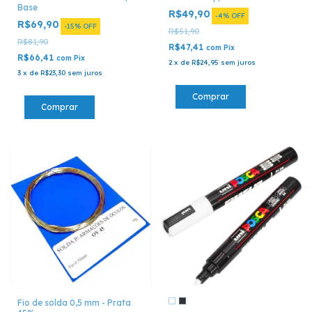
Base
R$49,90
-
4
%
OFF
R$69,90
-
15
%
OFF
R$51,90
R$81,90
R$47,41
com
Pix
R$66,41
com
Pix
2
x
de
R$24,95
sem juros
3
x
de
R$23,30
sem juros
Fio de solda 0,5 mm - Prata