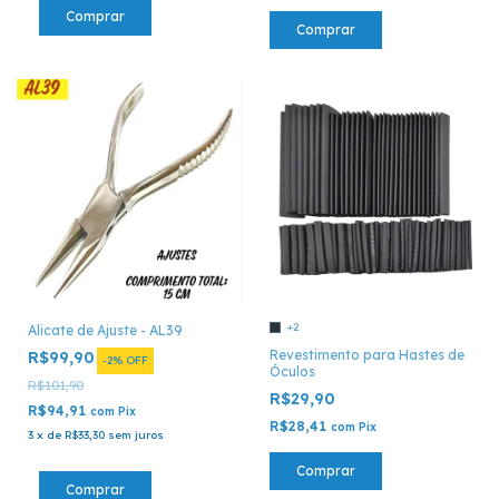
Comprar
+2
Alicate de Ajuste - AL39
Revestimento para Hastes de
R$99,90
-
2
%
OFF
Óculos
R$101,90
R$29,90
R$94,91
com
Pix
R$28,41
com
Pix
3
x
de
R$33,30
sem juros
Comprar