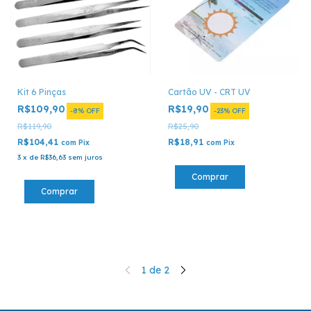
Kit 6 Pinças
Cartão UV - CRT UV
R$109,90
R$19,90
-
8
%
OFF
-
23
%
OFF
R$119,90
R$25,90
R$104,41
R$18,91
com
Pix
com
Pix
3
x
de
R$36,63
sem juros
1
de
2