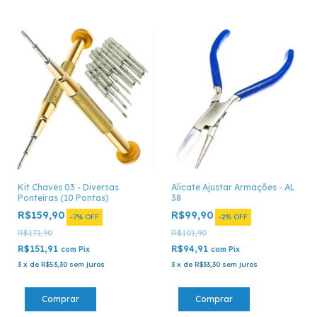
Kit Chaves 03 - Diversas
Alicate Ajustar Armações - AL
Ponteiras (10 Pontas)
38
R$159,90
R$99,90
-
7
%
OFF
-
2
%
OFF
R$171,90
R$101,90
R$151,91
R$94,91
com
Pix
com
Pix
3
x
de
R$53,30
sem juros
3
x
de
R$33,30
sem juros