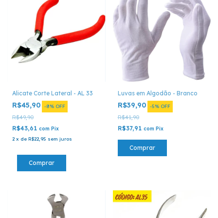
Luvas em Algodão - Branco
Alicate Corte Lateral - AL 33
R$39,90
R$45,90
-
5
%
OFF
-
8
%
OFF
R$41,90
R$49,90
R$37,91
R$43,61
com
Pix
com
Pix
2
x
de
R$22,95
sem juros
Comprar