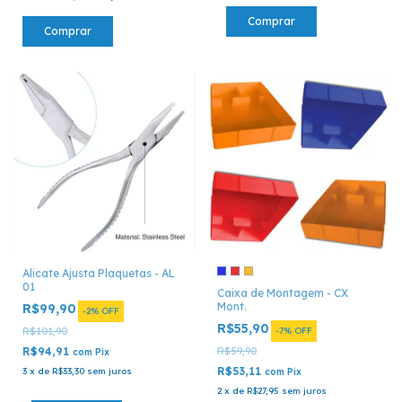
Comprar
Alicate Ajusta Plaquetas - AL
01
Caixa de Montagem - CX
Mont.
R$99,90
-
2
%
OFF
R$55,90
R$101,90
-
7
%
OFF
R$94,91
R$59,90
com
Pix
R$53,11
3
x
de
R$33,30
sem juros
com
Pix
2
x
de
R$27,95
sem juros