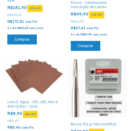
45%
Posca - Caneta para
marcação de Lentes
R$181,90
-
9
%
OFF
R$49,90
R$199,90
-
4
%
OFF
R$172,81
R$51,90
com
Pix
R$47,41
3
x
de
R$60,63
sem juros
com
Pix
2
x
de
R$24,95
sem juros
Comprar
Comprar
Lixa D´Agua - 150, 180, 400 e
600 Grãos - Unid.
R$8,90
-
2
%
OFF
R$9,10
Broca 701 p/ Microretífica
R$8,46
com
Pix