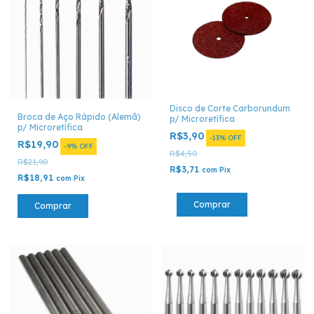
Disco de Corte Carborundum
Broca de Aço Rápido (Alemã)
p/ Microretífica
p/ Microretífica
R$3,90
-
13
%
OFF
R$19,90
-
9
%
OFF
R$4,50
R$21,90
R$3,71
com
Pix
R$18,91
com
Pix
Comprar