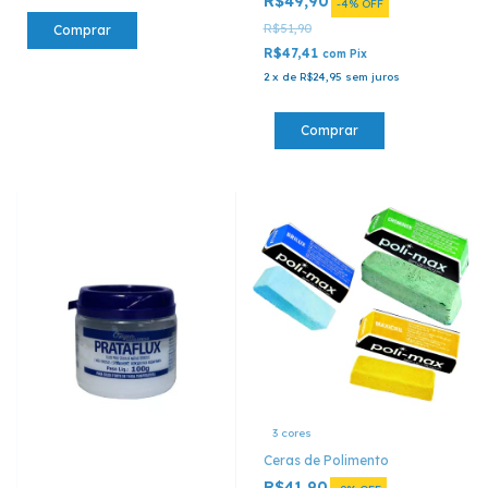
R$49,90
-
4
%
OFF
R$51,90
Comprar
R$47,41
com
Pix
2
x
de
R$24,95
sem juros
3 cores
Ceras de Polimento
R$41,90