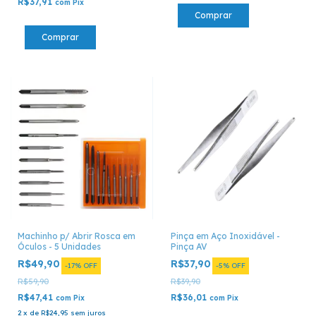
R$37,91
com
Pix
Machinho p/ Abrir Rosca em
Pinça em Aço Inoxidável -
Óculos - 5 Unidades
Pinça AV
R$49,90
R$37,90
-
17
%
OFF
-
5
%
OFF
R$59,90
R$39,90
R$47,41
R$36,01
com
Pix
com
Pix
2
x
de
R$24,95
sem juros