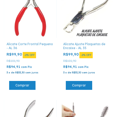
Alicate Corte Frontal Pequeno
Alicate Ajuste Plaquetas de
- AL 36
Encaixe - AL 35
R$99,90
R$99,90
-
2
%
OFF
-
2
%
OFF
R$101,90
R$101,90
R$94,91
R$94,91
com
Pix
com
Pix
3
x
de
R$33,30
sem juros
3
x
de
R$33,30
sem juros