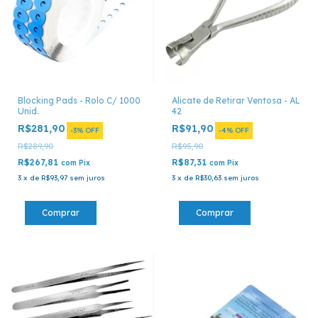
Blocking Pads - Rolo C/ 1000
Alicate de Retirar Ventosa - AL
Unid.
42
R$281,90
R$91,90
-
3
%
OFF
-
4
%
OFF
R$289,90
R$95,90
R$267,81
R$87,31
com
Pix
com
Pix
3
x
de
R$93,97
sem juros
3
x
de
R$30,63
sem juros