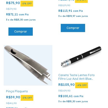
R$75,90
-
5
%
OFF
R$129,90
R$79,90
R$113,91
com
Pix
R$72,11
com
Pix
3
x
de
R$39,97
sem juros
3
x
de
R$25,30
sem juros
Caneta Teste Lentes Foto
Filtro Luz Azul Anti Blue
Control
R$105,90
-
4
%
OFF
R$109,90
Pinça Plaqueta
R$100,61
com
Pix
R$39,90
-
5
%
OFF
3
x
de
R$35,30
sem juros
R$41,90