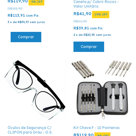
R$119,90
Caneta p/ Cobrir Riscos -
-
9
%
OFF
Valor Unitário
R$131,90
R$41,90
-
19
%
OFF
R$113,91
com
Pix
R$51,90
3
x
de
R$39,97
sem juros
R$39,81
com
Pix
2
x
de
R$20,95
sem juros
Comprar
Óculos de Segurança C/
Kit Chave F - 10 Ponteiras
CLIPON para Grau - O.S.
R$119,90
-
8
%
OFF