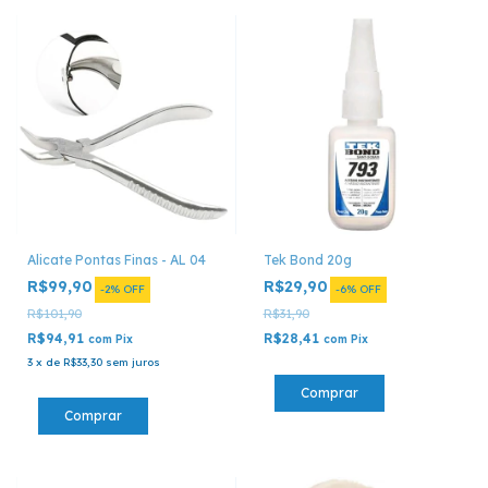
Alicate Pontas Finas - AL 04
Tek Bond 20g
R$99,90
R$29,90
-
2
%
OFF
-
6
%
OFF
R$101,90
R$31,90
R$94,91
R$28,41
com
Pix
com
Pix
3
x
de
R$33,30
sem juros