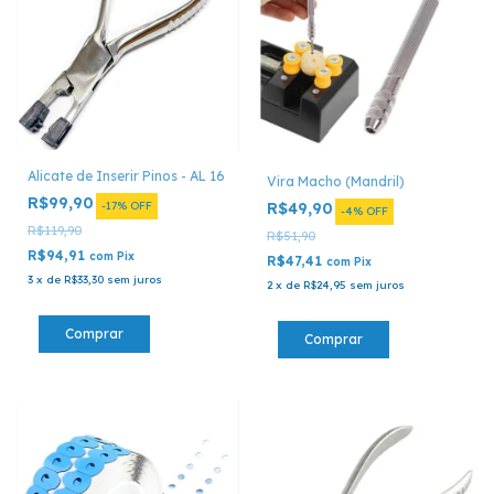
Alicate de Inserir Pinos - AL 16
Vira Macho (Mandril)
R$99,90
-
17
%
OFF
R$49,90
-
4
%
OFF
R$119,90
R$51,90
R$94,91
com
Pix
R$47,41
com
Pix
3
x
de
R$33,30
sem juros
2
x
de
R$24,95
sem juros