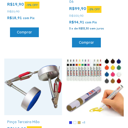
06
R$19,90
-
9
%
OFF
R$99,90
-
2
%
OFF
R$21,90
R$101,90
R$18,91
com
Pix
R$94,91
com
Pix
3
x
de
R$33,30
sem juros
Pinça Terceira Mão
+3