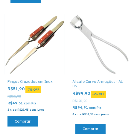
Pinças Cruzadas em Inox
Alicate Curva Armações - AL
03
R$51,90
-
7
%
OFF
R$99,90
-
2
%
OFF
R$55,90
R$101,90
R$49,31
com
Pix
R$94,91
com
Pix
2
x
de
R$25,95
sem juros
3
x
de
R$33,30
sem juros
Comprar