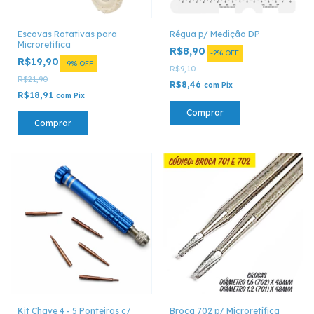
Escovas Rotativas para
Régua p/ Medição DP
Microretífica
R$8,90
-
2
%
OFF
R$19,90
-
9
%
OFF
R$9,10
R$21,90
R$8,46
com
Pix
R$18,91
com
Pix
Comprar
Comprar
Kit Chave 4 - 5 Ponteiras c/
Broca 702 p/ Microretífica