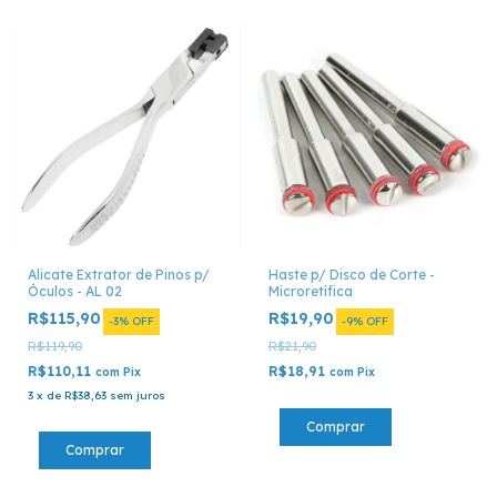
Alicate Extrator de Pinos p/
Haste p/ Disco de Corte -
Óculos - AL 02
Microretífica
R$115,90
R$19,90
-
3
%
OFF
-
9
%
OFF
R$119,90
R$21,90
R$110,11
R$18,91
com
Pix
com
Pix
3
x
de
R$38,63
sem juros