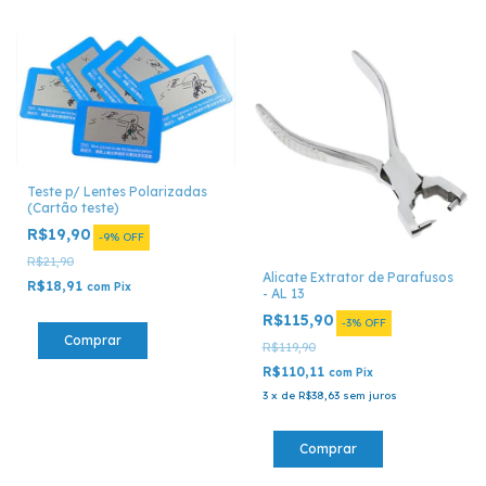
Teste p/ Lentes Polarizadas
(Cartão teste)
R$19,90
-
9
%
OFF
R$21,90
Alicate Extrator de Parafusos
R$18,91
com
Pix
- AL 13
R$115,90
-
3
%
OFF
R$119,90
R$110,11
com
Pix
3
x
de
R$38,63
sem juros