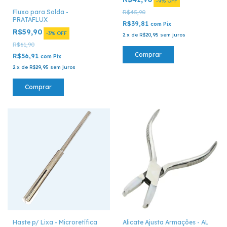
-
9
%
OFF
Fluxo para Solda -
R$45,90
PRATAFLUX
R$39,81
com
Pix
R$59,90
-
3
%
OFF
2
x
de
R$20,95
sem juros
R$61,90
Comprar
R$56,91
com
Pix
2
x
de
R$29,95
sem juros
Comprar
Haste p/ Lixa - Microretífica
Alicate Ajusta Armações - AL